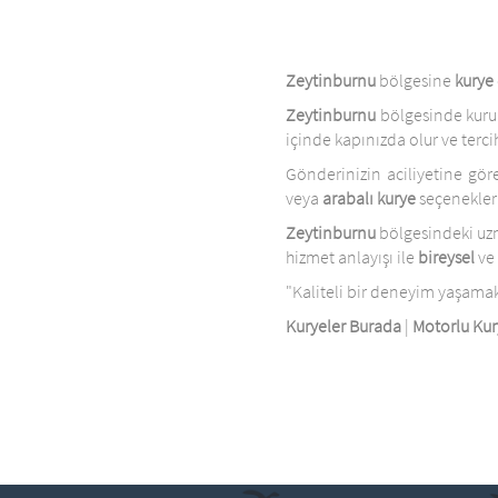
Zeytinburnu
bölgesine
kurye
Zeytinburnu
bölgesinde kurum
içinde kapınızda olur ve tercih
Gönderinizin aciliyetine gö
veya
arabalı kurye
seçenekleri
Zeytinburnu
bölgesindeki u
hizmet anlayışı ile
bireysel
ve
"Kaliteli bir deneyim yaşamak 
Kuryeler Burada
|
Motorlu Kur