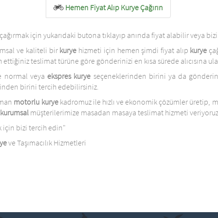
Hemen Fiyat Alıp Kurye Çağırın
çağırmak için yukarıdaki butona tıklayıp anında fiyat alabilir veya biz
sal ve kaliteli bir
kurye
hizmeti için hemen şimdi fiyat alıp
kurye
çağ
 ettiğiniz teslimat türüne göre gönderinizi en kısa sürede alıcısına ulaş
re normal veya
ekspres kurye
seçeneklerinden birini ya da gönderin
nden birini tercih edebilirsiniz.
zman
motorlu kurye
kadromuz ile hızlı ve ekonomik çözümler üretip, mod
kurumsal
müşterilerimize masadan masaya teslimat hizmeti veriyoruz
için bizi tercih edin"
ye
ve Taşımacılık Hizmetleri