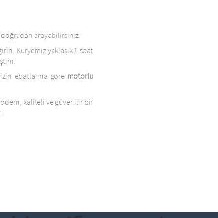
i doğrudan arayabilirsiniz.
ırın. Kuryemiz yaklaşık 1 saat
tırır.
izin ebatlarına göre
motorlu
ern, kaliteli ve güvenilir bir
.